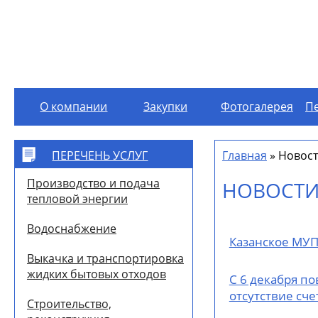
О компании
Закупки
Фотогалерея
Пе
`]]
ПЕРЕЧЕНЬ УСЛУГ
Главная
»
Новос
Производство и подача
НОВОСТ
тепловой энергии
Водоснабжение
Казанское МУП
Выкачка и транспортировка
жидких бытовых отходов
С 6 декабря п
отсутствие сч
Строительство,