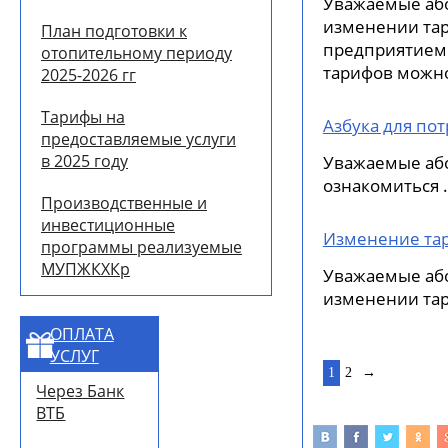
Уважаемые аб
изменении та
План подготовки к
предприятием 
отопительному периоду
тарифов можно
2025-2026 гг
Тарифы на
Азбука для по
предоставляемые услуги
в 2025 году
Уважаемые аб
ознакомиться .
Производственные и
инвестиционные
Изменение тар
программы реализуемые
МУПЖКХКр
Уважаемые аб
изменении тар
ОПЛАТА
УСЛУГ
1
2
→
Через Банк
ВТБ