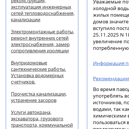
реконструкция,
Уважаемые пот
эксплуатация инженерных
холодной воды
сетей тепловодоснабжения,
жилых помеще
канализации
домов значител
вступило пост
Электромонтажные работы,
25.11.2025 N 
ремонт внутренних сетей
увеличение п
электроснабжения, замер
потребленную 
сопротивления изоляции
Внутридомовые
Информация по
сантехнические работы.
Установка водомерных
Рекомендации 
счетчиков.
Во время паво
Прочистка канализации,
употреблять в
устранение засоров
источников, 
водами, так к
Услуги автокрана,
химическими 
экскаватора, грузового
пользоваться 
транспорта, коммунальной
предваритель