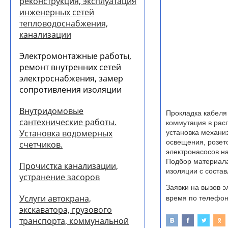
реконструкция, эксплуатация
инженерных сетей
тепловодоснабжения,
канализации
Электромонтажные работы,
ремонт внутренних сетей
электроснабжения, замер
сопротивления изоляции
Внутридомовые
Прокладка кабеля 
сантехнические работы.
коммутация в рас
Установка водомерных
установка механи
освещения, розет
счетчиков.
электронасосов на
Подбор материала
Прочистка канализации,
изоляции с соста
устранение засоров
Заявки на вызов 
Услуги автокрана,
время по телефону
экскаватора, грузового
транспорта, коммунальной